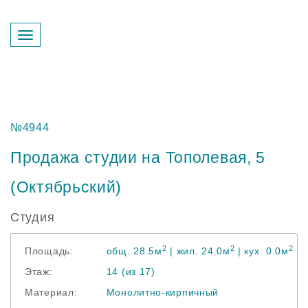
Перезвонить вам?
№4944
Продажа студии на Тополевая, 5
(Октябрьский)
Студия
2
2
2
Площадь:
общ. 28.5м
| жил. 24.0м
| кух. 0.0м
Этаж:
14 (из 17)
Материал:
Монолитно-кирпичный