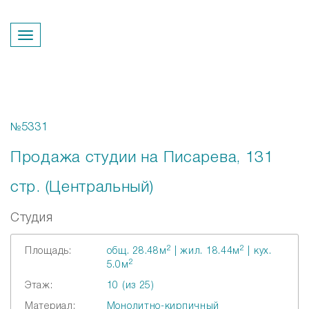
Перезвонить вам?
№5331
Продажа студии на Писарева, 131
стр. (Центральный)
Студия
2
2
Площадь:
общ. 28.48м
| жил. 18.44м
| кух.
2
5.0м
Этаж:
10 (из 25)
Материал:
Монолитно-кирпичный