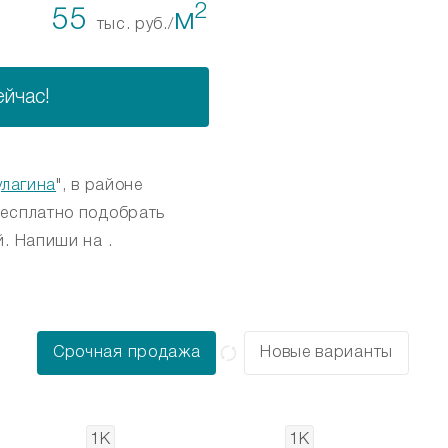
2
55
м
тыс. руб./
ейчас!
улагина
", в районе
бесплатно подобрать
. Напиши на .
Срочная продажа
Новые варианты
1К
1К