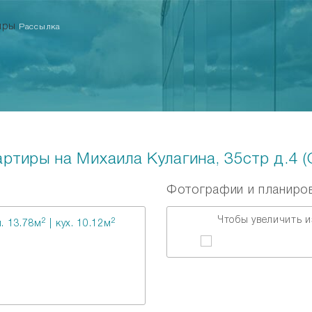
тиры
Рассылка
ртиры на Михаила Кулагина, 35стр д.4 (
Фотографии и планиро
Чтобы увеличить и
2
2
. 13.78м
| кух. 10.12м