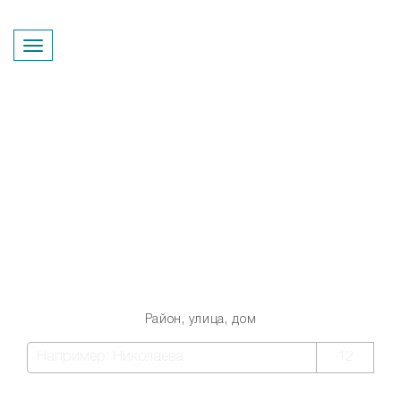
Перезвонить вам?
Квартиры от подрядчиков
Новосибирска со скидками
до 30% - всего 337
Район, улица, дом