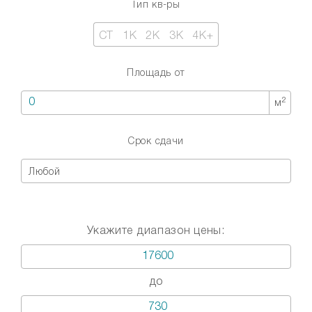
Тип кв-ры
СТ
1К
2К
3К
4К+
Площадь от
2
м
Срок сдачи
Любой
Укажите диапазон цены:
до