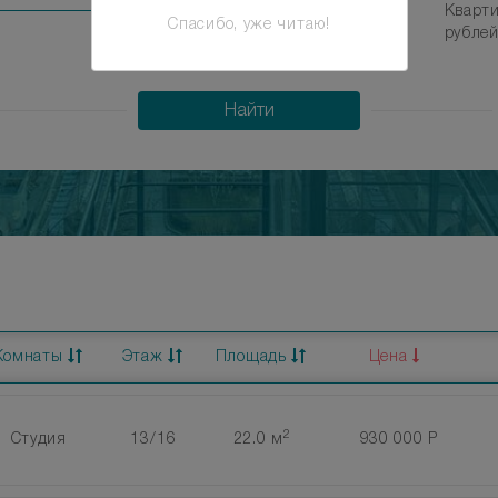
Кварти
Спасибо, уже читаю!
рубле
1110000 000
Найти
Комнаты
Этаж
Площадь
Цена
2
Студия
13/16
22.0 м
930 000 Р