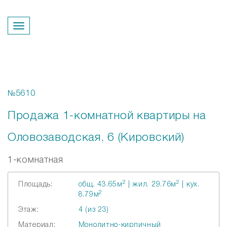
Перезвонить вам?
№5610
Продажа 1-комнатной квартиры на
Оловозаводская, 6 (Кировский)
1-комнатная
2
2
Площадь:
общ. 43.65м
| жил. 29.76м
| кух.
2
8.79м
Этаж:
4 (из 23)
Материал:
Монолитно-кирпичный