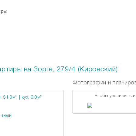
тиры
Рассылка
ртиры на Зорге, 279/4 (Кировский)
Фотографии и планиро
Чтобы увеличить и
2
2
. 31.0м
| кух. 0.0м
ичный