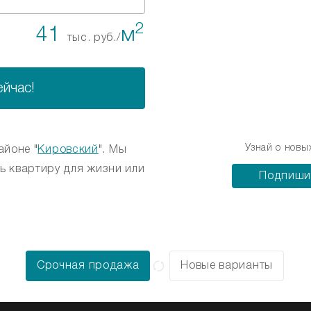
2
41
м
тыс. руб./
ейчас!
Узнай о новы
районе "
Кировский
". Мы
ь квартиру для жизни или
Подпиши
Срочная продажа
Новые варианты