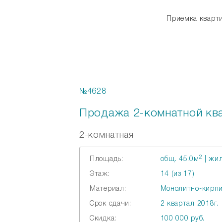
Приемка квар
Главная
Online ипотека
№4628
Продажа 2-комнатной ква
2-комнатная
2
Площадь:
общ. 45.0м
| жил
Этаж:
14 (из 17)
Материал:
Монолитно-кирп
Срок сдачи:
2 квартал 2018г.
Скидка:
100 000 руб.