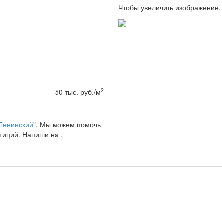
Чтобы увеличить изображение,
2
50
тыс. руб./
м
Ленинский
". Мы можем помочь
тиций. Напиши на .