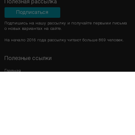
Полезная рассылка
Подписаться
Подпишись на нашу рассылку и получайте первыми письма
о новых вариантах на сайте.
На начало 2016 года рассылку читают больше 869 человек.
Полезные ссылки
Главная
Срочная продажа
Новые варианты
Мы в соц. сетях