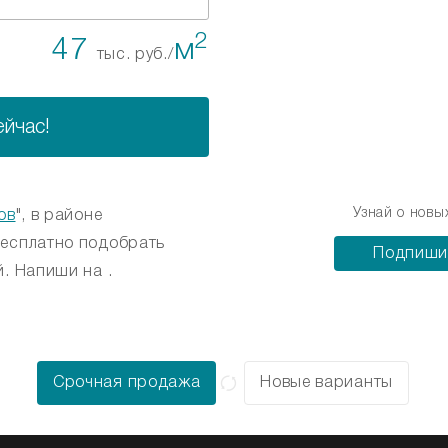
2
47
м
тыс. руб./
ейчас!
Узнай о новы
ов
", в районе
бесплатно подобрать
Подпиши
. Напиши на .
Срочная продажа
Новые варианты