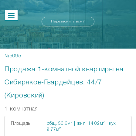
Перезвонить вам?
№5095
Продажа 1-комнатной квартиры на
Сибиряков-Гвардейцев, 44/7
(Кировский)
1-комнатная
2
2
Площадь:
общ. 30.6м
| жил. 14.02м
| кух.
2
8.77м