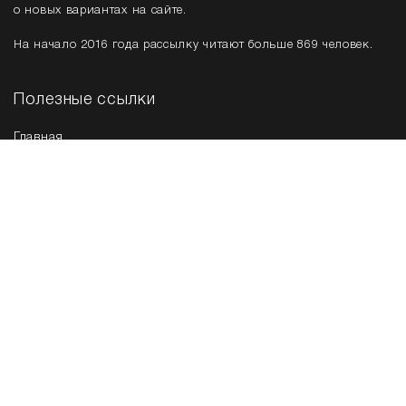
о новых вариантах на сайте.
На начало 2016 года рассылку читают больше 869 человек.
Полезные ссылки
Главная
Срочная продажа
Новые варианты
Мы в соц. сетях
Контакты
г. Новосибирск
,
ул. Николаева, д. 11
, 2 этаж.