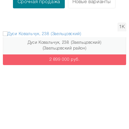
Срочная продажа
Новые варианты
1К
Дуси Ковальчук, 238 (Заельцовский)
(Заельцовский район)
Узнай о новых квартирах первым!
2 899 000 руб.
Подпишись на рассылку