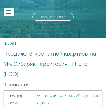
Перезвонить вам?
№5091
Продажа 3-комнатной квартиры на
МК Сибиряк территория, 11 стр.
(НСО)
3-комнатная
2
2
2
Площадь:
общ. 80.4м
| жил. 44.2м
| кух. 11.0м
Этаж:
2 (из 9)