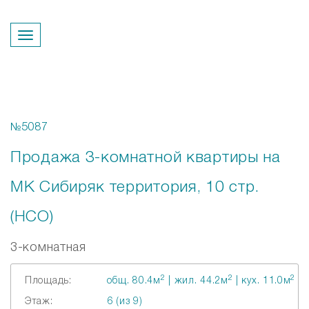
Перезвонить вам?
№5087
Продажа 3-комнатной квартиры на
МК Сибиряк территория, 10 стр.
(НСО)
3-комнатная
2
2
2
Площадь:
общ. 80.4м
| жил. 44.2м
| кух. 11.0м
Этаж:
6 (из 9)