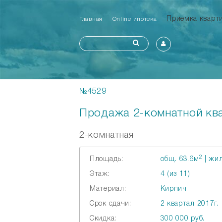
Приемка квар
Главная
Online ипотека
№4529
Продажа 2-комнатной ква
2-комнатная
2
Площадь:
общ. 63.6м
| жил
Этаж:
4 (из 11)
Материал:
Кирпич
Срок сдачи:
2 квартал 2017г.
Скидка:
300 000 руб.