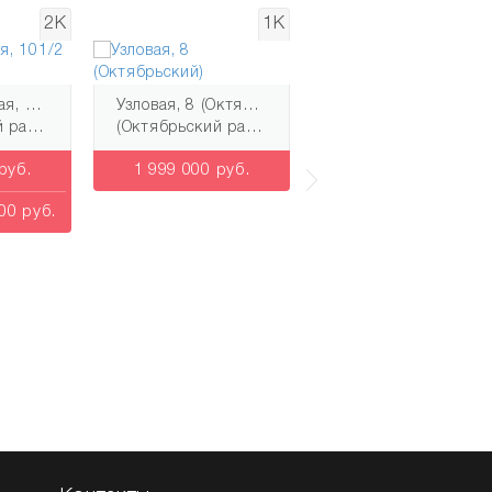
2К
1К
Ленинградская, 101/2 (Октябрьский)
Узловая, 8 (Октябрьский)
Бердск, Ленина, 124 (НСО)
йон)
(Октябрьский район)
(НСО район)
руб.
1 999 000 руб.
1 746 000 руб.
00 руб.
Скидка 399 000 руб