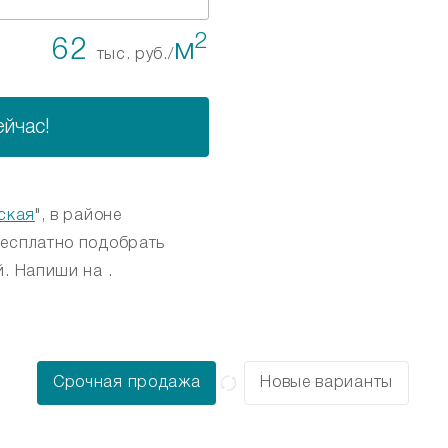
2
62
м
тыс. руб./
ейчас!
ская
", в районе
бесплатно подобрать
. Напиши на .
Срочная продажа
Новые варианты