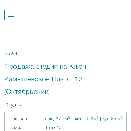
Перезвонить вам?
№5540
Продажа студии на Ключ-
Камышенское Плато, 13
(Октябрьский)
Студия
2
2
2
Площадь:
общ. 37.7м
| жил. 19.2м
| кух. 8.6м
Этаж:
1 (из 10)