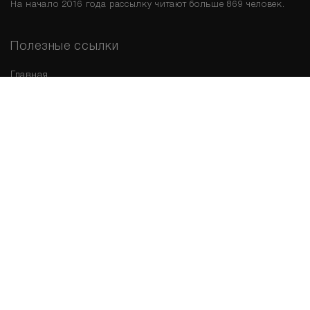
На начало 2016 года рассылку читают больше 869 человек.
Полезные ссылки
Главная
Срочная продажа
Новые варианты
Мы в соц. сетях
Контакты
г. Новосибирск
,
ул. Николаева, д. 11
, 2 этаж.
Обращаем Ваше внимание на то, что данный интернет-сайт