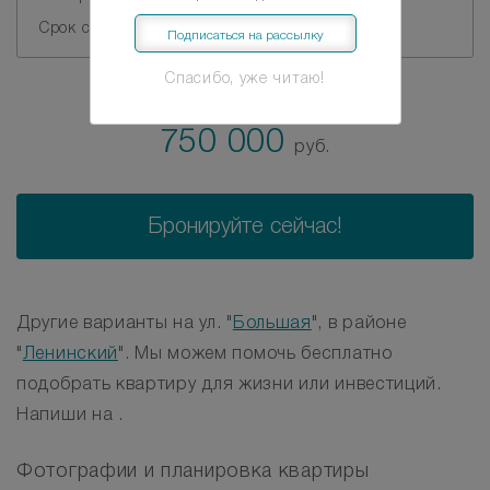
Срок сдачи:
4 квартал 2018г.
Подписаться на рассылку
2
Спасибо, уже читаю!
37
м
тыс. руб./
750 000
руб.
Бронируйте сейчас!
Другие варианты на ул. "
Большая
", в районе
"
Ленинский
". Мы можем помочь бесплатно
подобрать квартиру для жизни или инвестиций.
Напиши на .
Фотографии и планировка квартиры