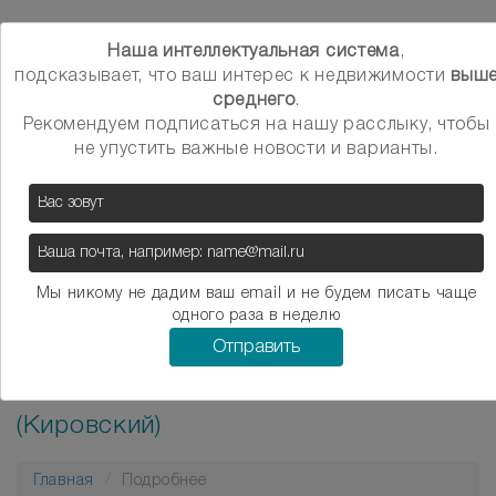
Наша интеллектуальная система
,
β
Главная
Оценка стоимости квартиры
Toggle
подсказывает, что ваш интерес к недвижимости
выш
среднего
.
navigation
Районы
Рекомендуем подписаться на нашу расслыку, чтобы
не упустить важные новости и варианты.
заказать звонок
Мы никому не дадим ваш email и не будем писать чаще
одного раза в неделю
вариант №
1041
Отправить
Продажа студии на Зорге, 279/8
(Кировский)
Главная
Подробнее