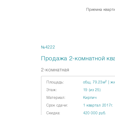
Приемка квар
Главная
Online ипотека
№4222
Продажа 2-комнатной ква
2-комнатная
2
Площадь:
общ. 79.23м
| жи
Этаж:
19 (из 25)
Материал:
Кирпич
Срок сдачи:
1 квартал 2017г.
Скидка:
420 000 руб.