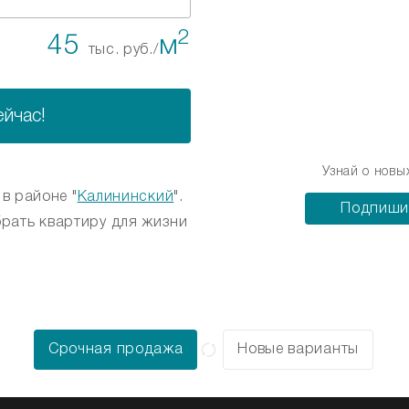
2
45
м
тыс. руб./
ейчас!
Узнай о новы
, в районе "
Калининский
".
Подпиши
рать квартиру для жизни
Срочная продажа
Новые варианты