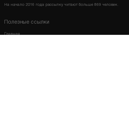
На начало 2016 года рассылку читают больше 869 человек.
Полезные ссылки
Главная
Срочная продажа
Новые варианты
Мы в соц. сетях
Контакты
г. Новосибирск
,
ул. Николаева, д. 11
, 2 этаж.
Обращаем Ваше внимание на то, что данный интернет-сайт