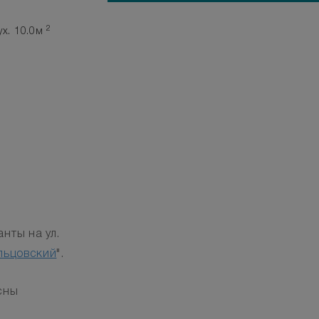
2
ух. 10.0м
нты на ул.
льцовский
".
сны