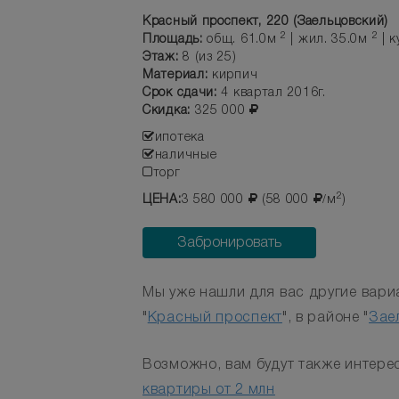
Красный проспект, 220 (Заельцовский)
2
2
Площадь:
общ. 61.0м
| жил. 35.0м
| к
Этаж:
8 (из 25)
Материал:
кирпич
Срок сдачи:
4 квартал 2016г.
Скидка:
325 000
ипотека
наличные
торг
2
/
ЦЕНА:
3 580 000
(58 000
м
)
Забронировать
Мы уже нашли для вас другие вариа
"
Красный проспект
", в районе "
Зае
Возможно, вам будут также интере
квартиры от 2 млн