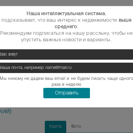
Наша интеллектуальная система
,
β
ртиры
Районы
подсказывает, что ваш интерес к недвижимости
выше
среднего
.
Рекомендуем подписаться на нашу расслыку, чтобы не
упустить важные новости и варианты.
Мы никому не дадим ваш email и не будем писать чаще одног
раза в неделю
Отправить
Главная
Подробнее
артиры на Красный
кий)
Карта
Фото