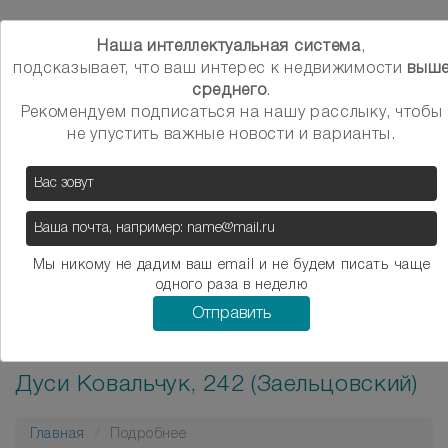
Наша интеллектуальная система
,
β
Главная
Оценка стоимости квартиры
Toggle
подсказывает, что ваш интерес к недвижимости
выш
среднего
.
navigation
Районы
Рекомендуем подписаться на нашу расслыку, чтобы
не упустить важные новости и варианты.
заказать звонок
Мы никому не дадим ваш email и не будем писать чаще
одного раза в неделю
вариант №
920
Отправить
Продажа 1-комнатной квартиры на
Дуси Ковальчук, 242 (Заельцовский)
Главная
Подробнее