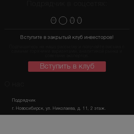
Подрядчик в соцсетях:
Узнайте первыми о новых вариантах!
Подписаться на рассылку
Вступите в закрытый клуб инвесторов!
Подпишитесь на нашу рассылку и получайте письма с
самыми горячими вариантами, аналитикой рынка и
советами экспертов.
Вступить в клуб
О нас
Подрядчик
г. Новосибирск
,
ул. Николаева, д. 11
, 2 этаж.