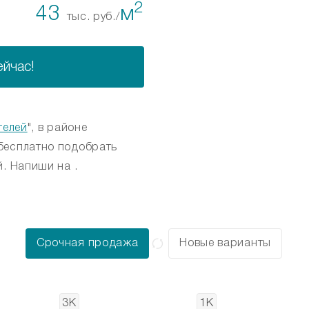
2
43
м
тыс. руб./
ейчас!
телей
", в районе
бесплатно подобрать
. Напиши на .
Срочная продажа
Новые варианты
3К
1К