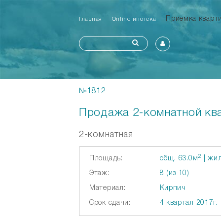
Приемка квар
Главная
Online ипотека
№1812
Продажа 2-комнатной ква
2-комнатная
2
Площадь:
общ. 63.0м
| жил
Этаж:
8 (из 10)
Материал:
Кирпич
Срок сдачи:
4 квартал 2017г.