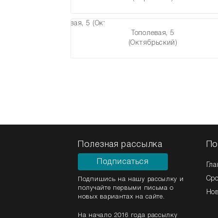
Тополевая, 5
(Октябрьский)
Полезная рассылка
По
Подписаться
Гла
Ср
Подпишись на нашу рассылку и
получайте первыми письма о
Но
новых вариантах на сайте.
На начало 2016 года рассылку