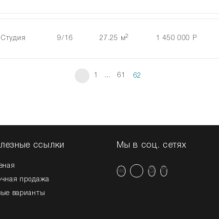
2
Студия
9/16
27.25 м
1 450 000 Р
1
...
61
62
лезные ссылки
Мы в соц. сетях
вная
очная продажа
вые варианты