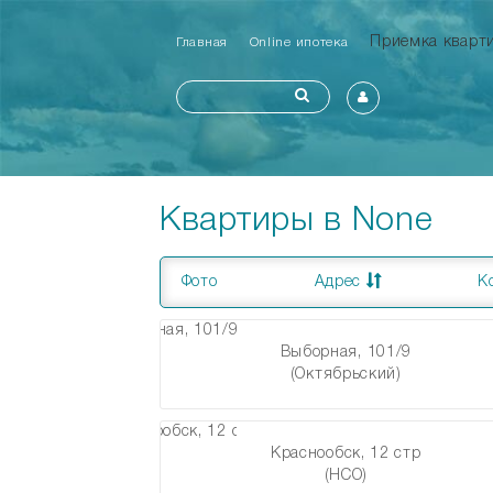
Приемка квар
Главная
Online ипотека
Квартиры в None
Фото
Адрес
К
Выборная, 101/9
(Октябрьский)
Краснообск, 12 стр
(НСО)