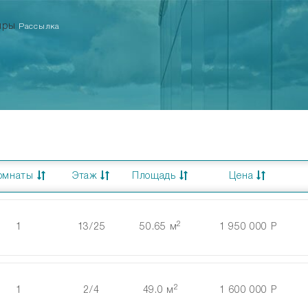
тиры
Рассылка
омнаты
Этаж
Площадь
Цена
2
1
13/25
50.65 м
1 950 000 Р
2
1
2/4
49.0 м
1 600 000 Р