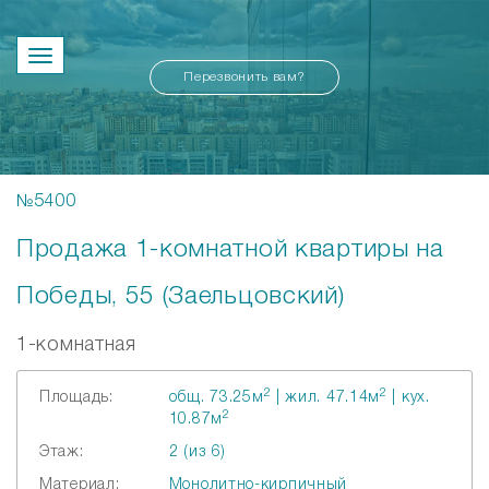
Перезвонить вам?
№5400
Продажа 1-комнатной квартиры на
Победы, 55 (Заельцовский)
1-комнатная
2
2
Площадь:
общ. 73.25м
| жил. 47.14м
| кух.
2
10.87м
Этаж:
2 (из 6)
Материал:
Монолитно-кирпичный