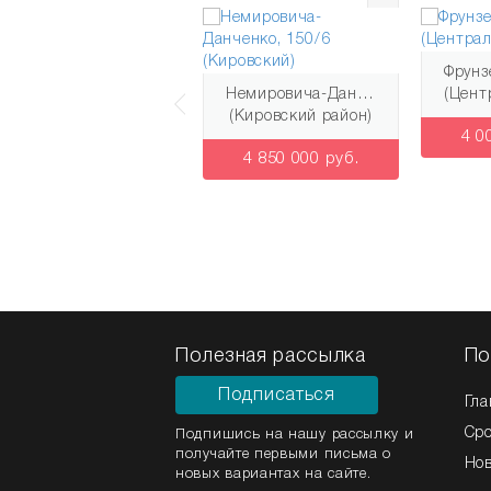
Титова, 253/7 (Ленинский)
(Ленинский район)
Немировича-Данченко, 150/6 (Кировский)
(Центр
(Кировский район)
1 300 000 руб.
4 0
4 850 000 руб.
Полезная рассылка
По
Подписаться
Гла
Ср
Подпишись на нашу рассылку и
получайте первыми письма о
Но
новых вариантах на сайте.