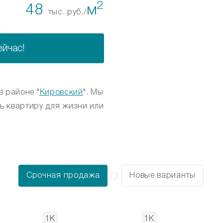
2
48
м
тыс. руб./
ейчас!
 в районе "
Кировский
". Мы
ь квартиру для жизни или
Срочная продажа
Новые варианты
1К
1К