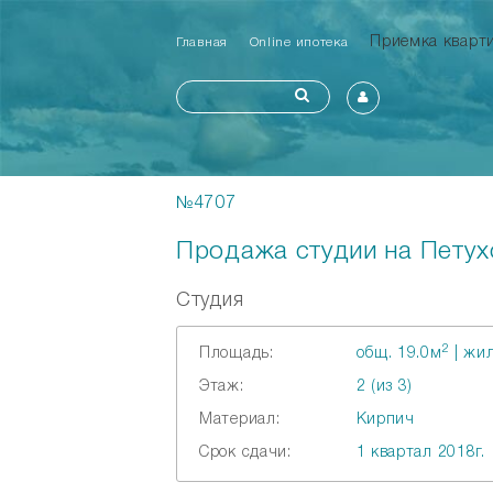
Приемка квар
Главная
Online ипотека
№4707
Продажа студии на Петухо
Студия
2
Площадь:
общ. 19.0м
| жил
Этаж:
2 (из 3)
Материал:
Кирпич
Срок сдачи:
1 квартал 2018г.