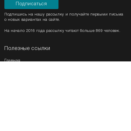
Подписаться
Подпишись на нашу рассылку и получайте первыми письма
о новых вариантах на сайте.
На начало 2016 года рассылку читают больше 869 человек.
Полезные ссылки
Главная
Срочная продажа
Новые варианты
Мы в соц. сетях
Контакты