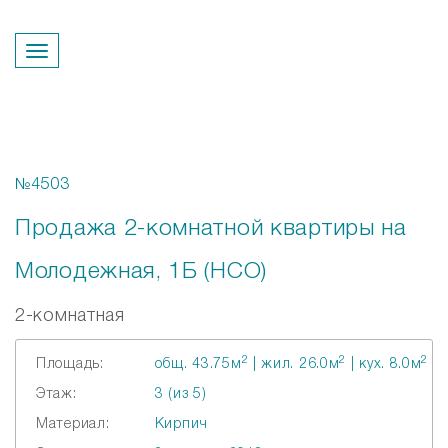
Перезвонить вам?
№4503
Продажа 2-комнатной квартиры на
Молодежная, 1Б (НСО)
2-комнатная
2
2
2
Площадь:
общ. 43.75м
| жил. 26.0м
| кух. 8.0м
Этаж:
3 (из 5)
Материал:
Кирпич