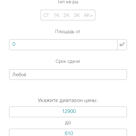
Тип кв-ры
СТ
1К
2К
3К
4К+
Площадь от
2
м
Срок сдачи
Любой
Укажите диапазон цены:
до