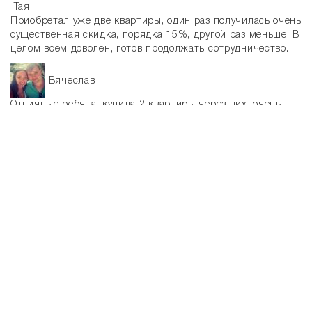
Тая
Приобретал уже две квартиры, один раз получилась очень
существенная скидка, порядка 15%, другой раз меньше. В
целом всем доволен, готов продолжать сотрудничество.
Вячеслав
Отличные ребята! купила 2 квартиры через них, очень
быстро и с отличной скидкой 10% , подробно все
объяснили, все посоветовали, и самое главное
продолжают консультировать по любым вопросам. Буду
советовать родственникам и друзьям.
Анна
Я очень довольна работой ребят!!! Быстро-чётко-
выгодно!!! За второй квартирой только к ним!!!!
Маргарита
Работают профессионально, брал через них 2 квартиры -
одну себе, другую родственникам. Получилось примерно
на 10% дешевле чем у застройщика. Чувствуется
солидный опыт и порядочность.
Александр