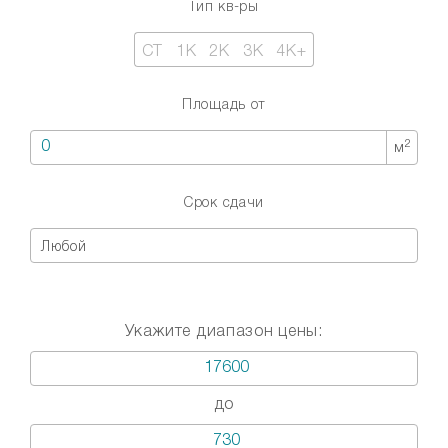
Тип кв-ры
СТ
1К
2К
3К
4К+
Площадь от
2
м
Срок сдачи
Любой
Укажите диапазон цены:
до