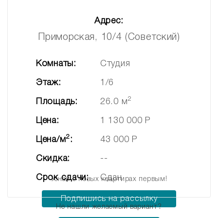
Адрес:
Приморская, 10/4 (Советский)
Комнаты:
Студия
Этаж:
1/6
2
Площадь:
26.0 м
Цена:
1 130 000 Р
2
Цена/м
:
43 000 Р
Скидка:
--
Срок сдачи:
Сдан
Узнай о новых квартирах первым!
Подпишись на рассылку
Не нашли желаемый вариант?