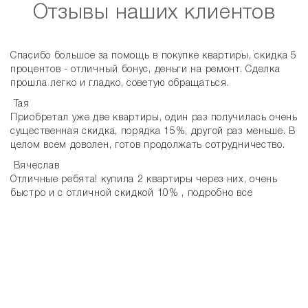
Отзывы наших клиентов
Спасибо большое за помощь в покупке квартиры, скидка 5
процентов - отличный бонус, деньги на ремонт. Сделка
прошла легко и гладко, советую обращаться.
Тая
Приобретал уже две квартиры, один раз получилась очень
существенная скидка, порядка 15%, другой раз меньше. В
целом всем доволен, готов продолжать сотрудничество.
Вячеслав
Отличные ребята! купила 2 квартиры через них, очень
быстро и с отличной скидкой 10% , подробно все
объяснили, все посоветовали, и самое главное
продолжают консультировать по любым вопросам. Буду
советовать родственникам и друзьям.
Анна
Я очень довольна работой ребят!!! Быстро-чётко-
выгодно!!! За второй квартирой только к ним!!!!
Маргарита