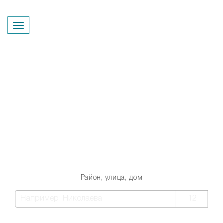
Перезвонить вам?
Квартиры от подрядчиков
Новосибирска со скидками
до 30% - всего 339
Район, улица, дом