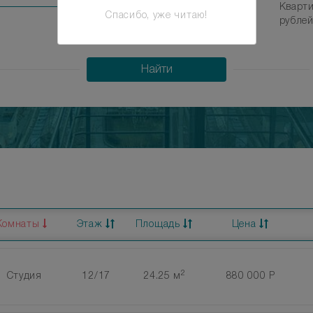
Кварти
Спасибо, уже читаю!
рубле
1110000 000
Найти
Комнаты
Этаж
Площадь
Цена
2
Студия
12/17
24.25 м
880 000 Р